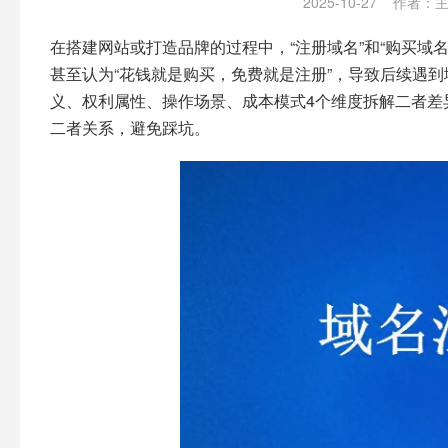
2025-10-27
作者：
在搭建网站或打造品牌的过程中，“注册域名”和“购买域
甚至认为“花钱就是购买，免费就是注册”，导致后续遇
义、权利属性、操作场景、成本模式4个维度拆解二者差
二者关系，避免踩坑。​