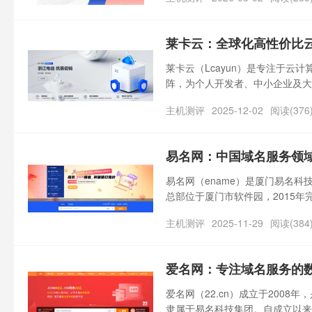
来，十八年的深耕细作，让站酷完
莱卡云：全球化高性价比
莱卡云（Lcayun）是专注于云
阵，为个人开发者、中小企业及大
业定制化服务。其业务覆盖全球多
主机测评
2025-12-02
阅读(376
境外则在香港、韩国、日本、美国
级认证等权威资质，构建起合规、
易名网：中国域名服务领
易名网（ename）是厦门易名科
总部位于厦门市软件园，2015年
838413）。作为国内域名服
主机测评
2025-11-29
阅读(384
逐步发展成为集域名注册、交易、
爱名网：专注域名服务的
爱名网（22.cn）成立于200
隶属于易名科技集团。自成立以来