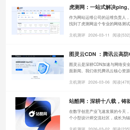
虎测网：一站式解决ping、t
作为网站运维公司的运维负责人，
找到了虎测网这个专业的网络测试
三个本地工具测ping、tcpin
主机测评
2026-03-11
阅读(532
位问题，现在用虎测网一站式就能
图灵云CDN ：腾讯云高防
图灵云是深耕CDN加速与网络安
面新闻。我们依托腾讯云核心资源，
时提供常规CDN与Sectigo S
主机测评
2026-03-06
阅读(478
站酷网：深耕十八载，铸
在数字创意产业飞速发展的今天，
个小型设计师交流社区，成长为辐射
国。它就是站酷网——中国设计行
主机测评
2026-03-02
阅读(235