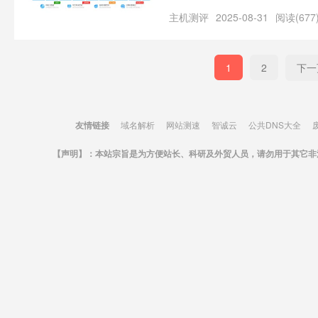
网、电商平台，都常面临“关键词
主机测评
2025-08-31
阅读(677
1
2
下一
友情链接
域名解析
网站测速
智诚云
公共DNS大全
【声明】：本站宗旨是为方便站长、科研及外贸人员，请勿用于其它非