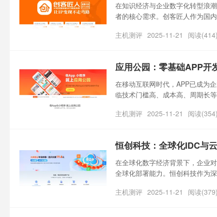
在知识经济与企业数字化转型浪潮
者的核心需求。创客匠人作为国内
容+运营”的三维赋能模式，为用
主机测评
2025-11-21
阅读(414
构、行业专家、中小企业的优选合
务？
应用公园：零基础APP开
在移动互联网时代，APP已成为
临技术门槛高、成本高、周期长等
可视化拖拽技术、丰富的功能模块
主机测评
2025-11-21
阅读(354
应用公园究竟是什么？能为用户提
恒创科技：全球化IDC与
在全球化数字经济背景下，企业对
全球化部署能力。恒创科技作为深
栈式云服务能力和精细化运维体系
主机测评
2025-11-21
阅读(379
究竟有何特色？能为用户提供哪些