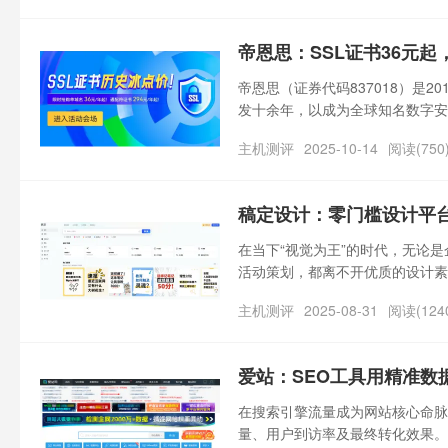
帝恩思：SSL证书36元
帝恩思（证券代码837018）是
发十余年，以成为全球知名数字安全综
等权威认证及多项专利与软件著作权
主机测评
2025-10-14
阅读(750
借BOCE.COM实现网站监测
资产安全、应用安全监测、域名安
行业提供一站式安全解决方案。
稿定设计：零门槛设计平
在当下“视觉为王”的时代，无论
活动策划，都离不开优质的设计素
高，外包设计又面临周期长、成本
主机测评
2025-08-31
阅读(124
手”的困境。
爱站：SEO工具用精准数
在搜索引擎流量成为网站核心命脉
量、用户到访率及最终转化效果。