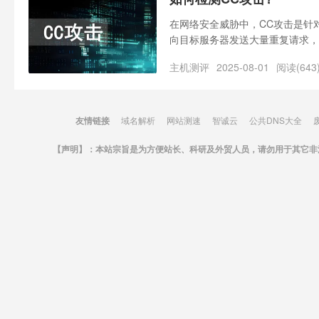
在网络安全威胁中，CC攻击是针
向目标服务器发送大量重复请求，
征与正常访问高度相似，传统防火
主机测评
2025-08-01
阅读(643
友情链接
域名解析
网站测速
智诚云
公共DNS大全
【声明】：本站宗旨是为方便站长、科研及外贸人员，请勿用于其它非