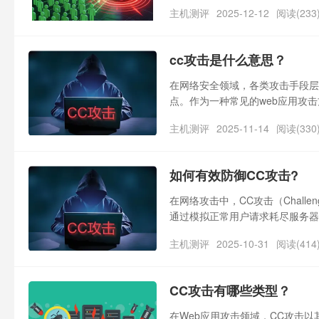
源，最终导致网站响应缓慢甚至瘫
主机测评
2025-12-12
阅读(233
被传统防火墙识别，其危害更具针
大。
cc攻击是什么意思？
在网络安全领域，各类攻击手段层
点。作为一种常见的web应用攻
务运营带来严重损失。
主机测评
2025-11-14
阅读(330
如何有效防御CC攻击?
在网络攻击中，CC攻击（Challeng
通过模拟正常用户请求耗尽服务器
面对这类攻击，很多用户困惑“如何
主机测评
2025-10-31
阅读(414
CC攻击有哪些类型？
在Web应用攻击领域，CC攻击