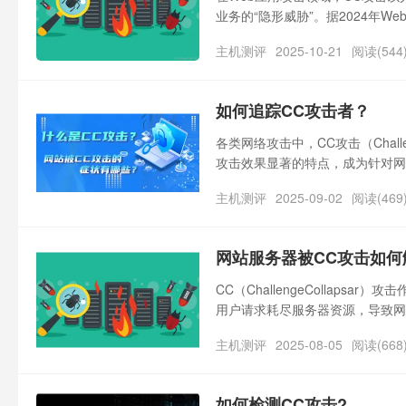
业务的“隐形威胁”。据2024年W
超60%的中小网站曾因CC攻击
主机测评
2025-10-21
阅读(544
有哪些类型？为何常规防护手段难
如何追踪CC攻击者？
各类网络攻击中，CC攻击（Challe
攻击效果显著的特点，成为针对网
请求，耗尽服务器资源导致网站卡
主机测评
2025-09-02
阅读(469
失，还能为后续追责提供依据。那
网站服务器被CC攻击如何
CC（ChallengeCollap
用户请求耗尽服务器资源，导致网
其请求特征与正常访问高度相似，
主机测评
2025-08-05
阅读(668
如何检测CC攻击?