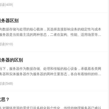
PrivateServer）是通过虚拟化技术在物理服务器上划分出的独立服务器环
阅读(409)
功能完整性与云计算的灵活性，是连接传统服务器与云服务的重要桥
服务器区别
为数据存储与处理的核心载体，其选择直接影响业务的稳定性与成本
服务器是当前最主流的两种形态，二者在架构、性能、适用场景等方
些区别，能帮助企业和个人根据需求做出更精准的决策。
阅读(610)
服务器的区别
当下，服务器作为数据存储、处理和传输的核心设备，承载着各类网
务器和实体服务器作为服务器的两种主要形态，各自有着独特的特
阅读(548)
意思？
人对网络资源的需求日益多样化和个性化，传统的物理服务器已难以