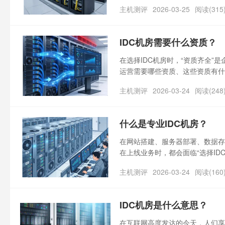
让不少企业陷入迷茫。其实，ID
主机测评
2026-03-25
阅读(315
结合2026年行业最新数据，拆
IDC机房需要什么资质？
在选择IDC机房时，“资质齐全”
运营需要哪些资质、这些资质有什
险。其实，IDC机房资质是监管
主机测评
2026-03-24
阅读(248
务稳定的“基础保障”。
什么是专业IDC机房？
在网站搭建、服务器部署、数据存
在上线业务时，都会面临“选择IDC
的定义、核心价值和实际作用一知
主机测评
2026-03-24
阅读(160
础设施核心”，相当于为服务器和数
IDC机房是什么意思？
在互联网高度发达的今天，人们享