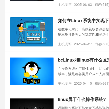
版在创建用户的操作流程上基本相
主机测评
2025-06-03
阅读(515
如何在Linux系统中实现
在数字化时代，高效获取资源是提
统本身具备强大的稳定性和灵活性
响体验。无论是下载大型安装包、
主机测评
2025-04-27
阅读(560
法都能节省大量时间。接下来，我
系统下载加速的实用技巧。
bcLinux和linux有什么
在操作系统的广阔领域中，Lin
版本，满足着各类用户从个人桌面到
特殊的一员，也逐渐在市场中崭露头角
主机测评
2025-04-15
阅读(661
linux属于什么操作系统?
说到操作系统可能大家耳熟能详的是