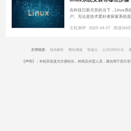
在科技日新月异的当下，Linu
户。无论是技术爱好者探索系统底
统都是迈向其强大功能世界的第一
主机测评
2025-04-07
阅读(840
复杂，不知道如何解决Linux系
友情链接
域名解析
网站测速
智诚云
公共DNS大全
【声明】：本站宗旨是为方便站长、科研及外贸人员，请勿用于其它非